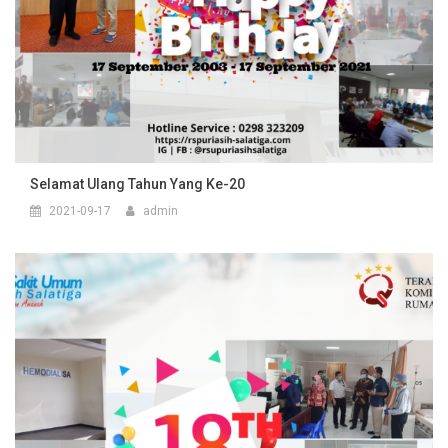
Selamat Ulang Tahun Yang Ke-20
2021-09-17
admin