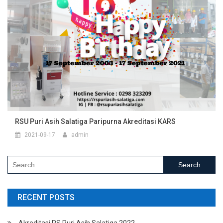
RSU Puri Asih Salatiga Paripurna Akreditasi KARS
2021-09-17
admin
Search
for:
RECENT POSTS