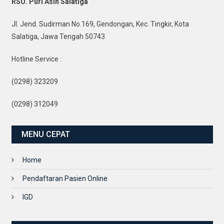
RSU. Puri Asih Salatiga
Jl. Jend. Sudirman No.169, Gendongan, Kec. Tingkir, Kota
Salatiga, Jawa Tengah 50743
Hotline Service :
(0298) 323209
(0298) 312049
MENU CEPAT
Home
Pendaftaran Pasien Online
IGD